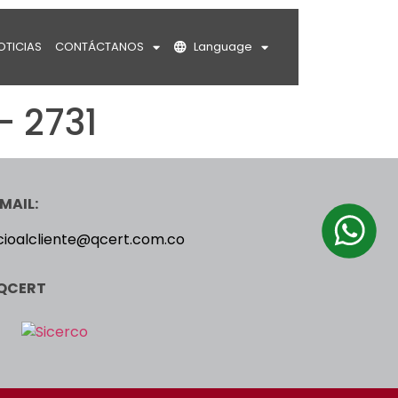
OTICIAS
CONTÁCTANOS
Language
– 2731
MAIL:
cioalcliente@qcert.com.co
QCERT