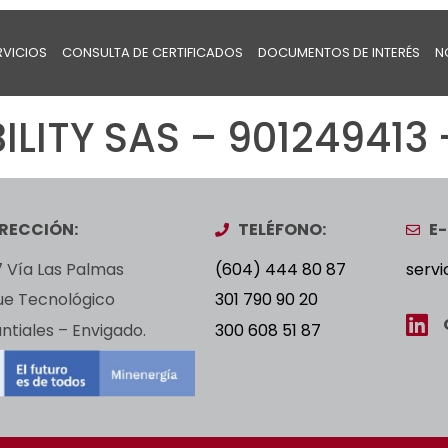
RVICIOS
CONSULTA DE CERTIFICADOS
DOCUMENTOS DE INTERÉS
N
LITY SAS – 901249413 
IRECCIÓN:
TELÉFONO:
E-
 Vía Las Palmas
(604) 444 80 87
servi
ue Tecnológico
301 790 90 20
tiales – Envigado.
300 608 51 87