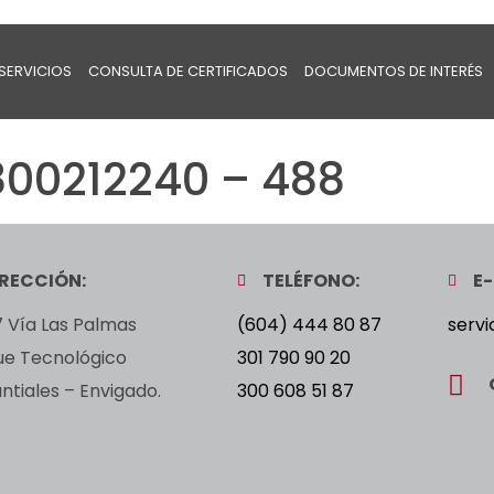
SERVICIOS
CONSULTA DE CERTIFICADOS
DOCUMENTOS DE INTERÉS
800212240 – 488
IRECCIÓN:
TELÉFONO:
E-
 Vía Las Palmas
(604) 444 80 87
servi
ue Tecnológico
301 790 90 20
tiales – Envigado.
300 608 51 87