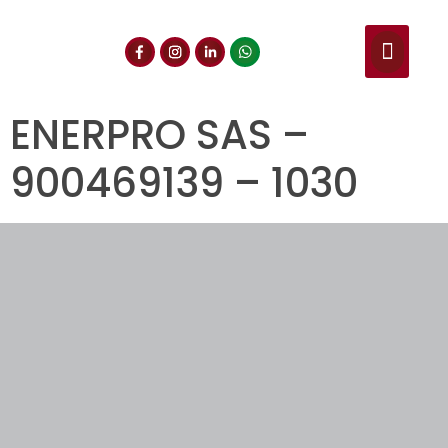
NUESTROS SERVIC
CONSULTA DE CE
DOCUMENTOS DE INT
ENERPRO SAS –
900469139 – 1030