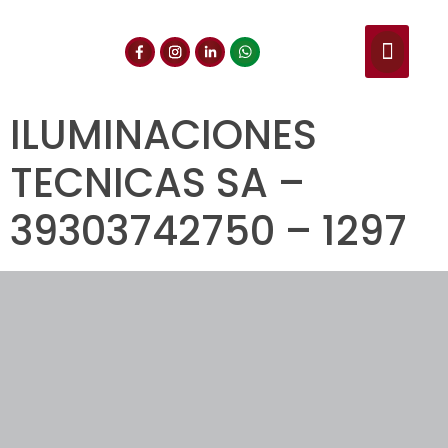
NUESTROS SERVIC
CONSULTA DE CE
DOCUMENTOS DE INT
ILUMINACIONES
TECNICAS SA –
39303742750 – 1297