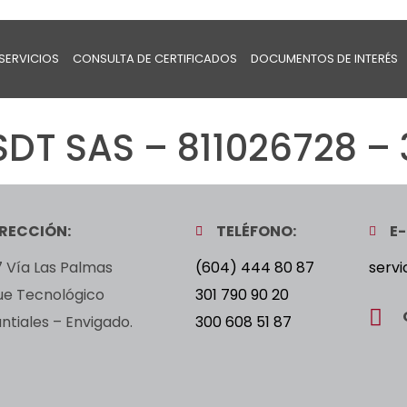
SERVICIOS
CONSULTA DE CERTIFICADOS
DOCUMENTOS DE INTERÉS
SDT SAS – 811026728 –
IRECCIÓN:
TELÉFONO:
E-
 Vía Las Palmas
(604) 444 80 87
servi
ue Tecnológico
301 790 90 20
tiales – Envigado.
300 608 51 87