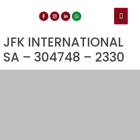
NUESTROS SERVIC
CONSULTA DE CE
DOCUMENTOS DE INT
JFK INTERNATIONAL
SA – 304748 – 2330