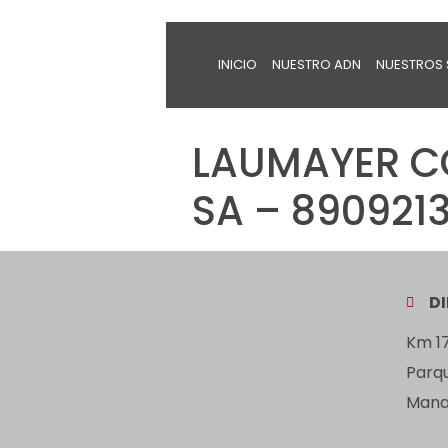
INICIO
NUESTRO ADN
NUESTROS 
LAUMAYER C
SA – 8909213
D
Km 17
Parq
Manan