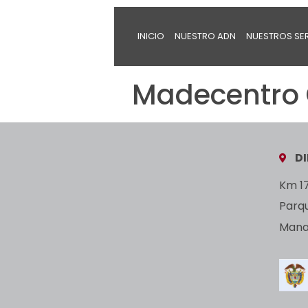
INICIO
NUESTRO ADN
NUESTROS SE
Madecentro 
D
Km 17
Parq
Manan