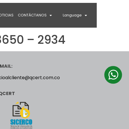
OTICIAS
CONTÁCTANOS
Language
8650 – 2934
MAIL:
cioalcliente@qcert.com.co
QCERT