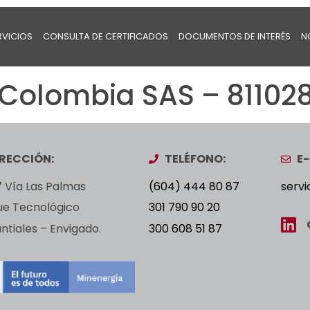
RVICIOS
CONSULTA DE CERTIFICADOS
DOCUMENTOS DE INTERÉS
N
Colombia SAS – 81102
IRECCIÓN:
TELÉFONO:
E-
 Vía Las Palmas
(604) 444 80 87
servi
ue Tecnológico
301 790 90 20
tiales – Envigado.
300 608 51 87