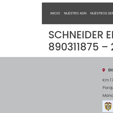
INICIO
NUESTRO ADN
NUESTROS SE
SCHNEIDER E
890311875 –
D
Km 17
Parq
Manan