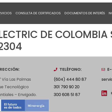
RVICIOS
CONSULTA DE CERTIFICADOS
DOCUMENTOS DE INTERÉS
N
LECTRIC DE COLOMBIA 
 2304
IRECCIÓN:
TELÉFONO:
E-
 Vía Las Palmas
(604) 444 80 87
servi
ue Tecnológico
301 790 90 20
tiales – Envigado.
300 608 51 87