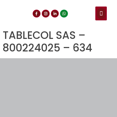
NUESTROS SERVIC
CONSULTA DE CE
DOCUMENTOS DE INT
TABLECOL SAS –
800224025 – 634