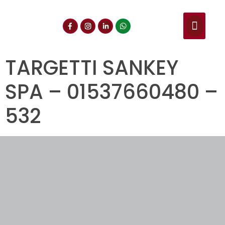
NUESTROS SERVIC
CONSULTA DE CE
DOCUMENTOS DE INT
TARGETTI SANKEY
SPA – 01537660480 –
532