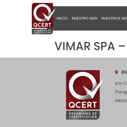
INICIO
NUESTRO ADN
NUESTROS SE
VIMAR SPA –
D
Km 17
Parq
Manan