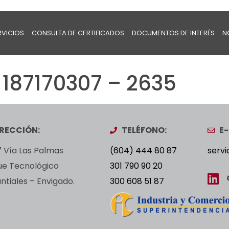
RVICIOS
CONSULTA DE CERTIFICADOS
DOCUMENTOS DE INTERÉS
N
 187170307 – 2635
IRECCIÓN:
TELÉFONO:
E-
 Vía Las Palmas
(604) 444 80 87
servi
ue Tecnológico
301 790 90 20
tiales – Envigado.
300 608 51 87