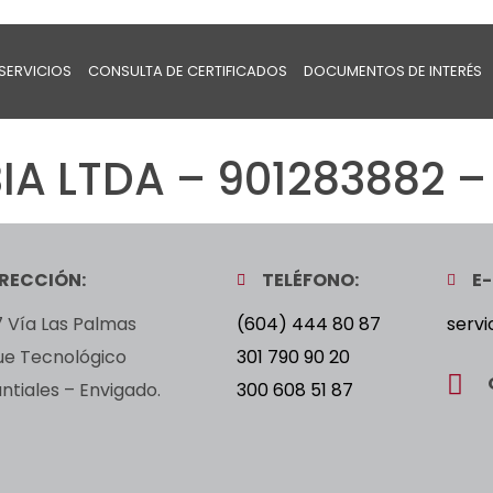
SERVICIOS
CONSULTA DE CERTIFICADOS
DOCUMENTOS DE INTERÉS
A LTDA – 901283882 –
IRECCIÓN:
TELÉFONO:
E-
 Vía Las Palmas
(604) 444 80 87
servi
ue Tecnológico
301 790 90 20
tiales – Envigado.
300 608 51 87