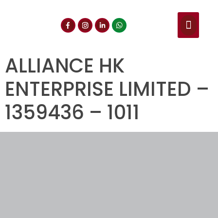
NUESTROS SERVIC
CONSULTA DE CE
DOCUMENTOS DE INT
ALLIANCE HK
ENTERPRISE LIMITED –
1359436 – 1011