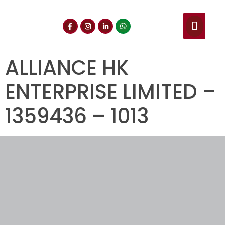
NUESTROS SERVIC
CONSULTA DE CE
DOCUMENTOS DE INT
ALLIANCE HK
ENTERPRISE LIMITED –
1359436 – 1013