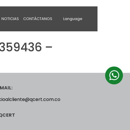
NOTICIAS
CONTÁCTANOS
Language
1359436 –
MAIL:
cioalcliente@qcert.com.co
QCERT