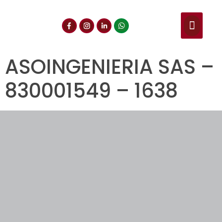
NUESTROS SERVIC
CONSULTA DE CE
DOCUMENTOS DE INT
ASOINGENIERIA SAS –
830001549 – 1638