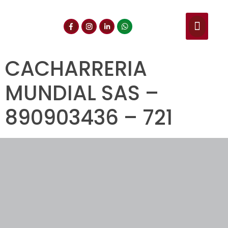
NUESTROS SERVIC
CONSULTA DE CE
DOCUMENTOS DE INT
CACHARRERIA
MUNDIAL SAS –
890903436 – 721