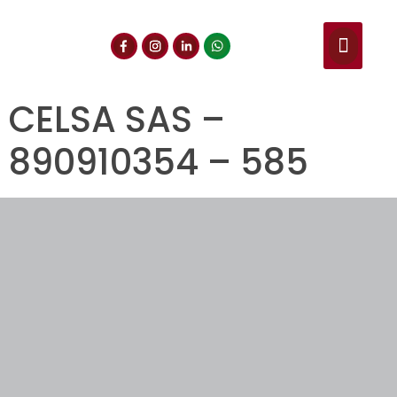
NUESTROS SERVIC
CONSULTA DE CE
DOCUMENTOS DE INT
CELSA SAS –
890910354 – 585