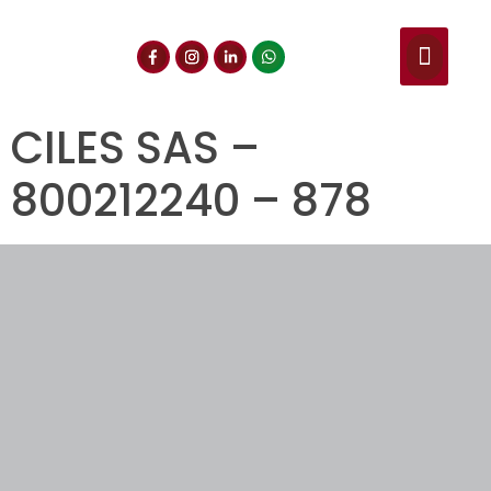
NUESTROS SERVIC
CONSULTA DE CE
DOCUMENTOS DE INT
CILES SAS –
800212240 – 878