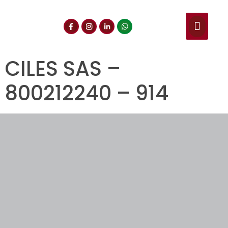
NUESTROS SERVIC
CONSULTA DE CE
DOCUMENTOS DE INT
CILES SAS –
800212240 – 914