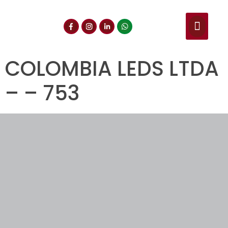
NUESTROS SERVIC
CONSULTA DE CE
DOCUMENTOS DE INT
COLOMBIA LEDS LTDA
– – 753