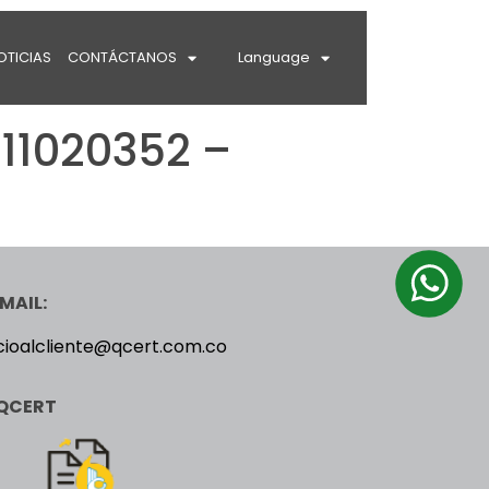
OTICIAS
CONTÁCTANOS
Language
11020352 –
MAIL:
cioalcliente@qcert.com.co
QCERT