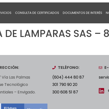
RVICIOS
CONSULTA DE CERTIFICADOS
DOCUMENTOS DE INTERÉS
N
DE LAMPARAS SAS – 8
IRECCIÓN:
TELÉFONO:
E-
 Vía Las Palmas
(604) 444 80 87
servi
ue Tecnológico
301 790 90 20
tiales – Envigado.
300 608 51 87