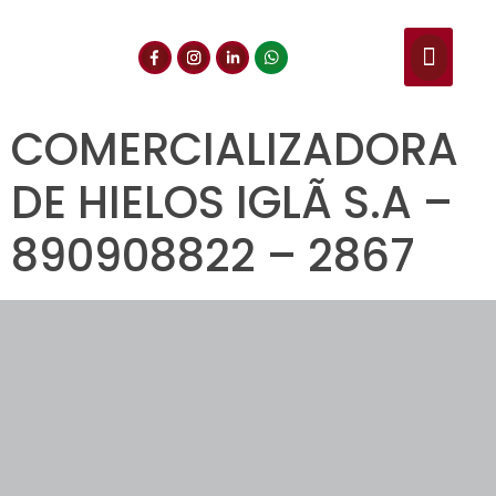
NUESTROS SERVIC
CONSULTA DE CE
DOCUMENTOS DE INT
COMERCIALIZADORA
DE HIELOS IGLÃ S.A –
890908822 – 2867