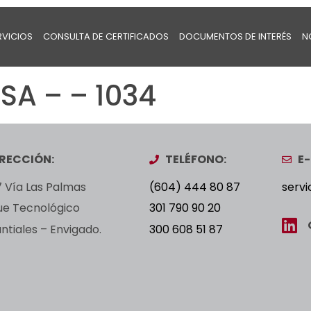
RVICIOS
CONSULTA DE CERTIFICADOS
DOCUMENTOS DE INTERÉS
N
SA – – 1034
IRECCIÓN:
TELÉFONO:
E-
 Vía Las Palmas
(604) 444 80 87
servi
ue Tecnológico
301 790 90 20
tiales – Envigado.
300 608 51 87