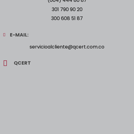
(604) 444 80 87
301 790 90 20
300 608 51 87
E-MAIL:
servicioalcliente@qcert.com.co
QCERT