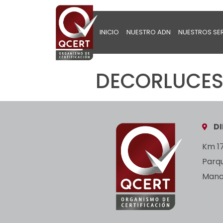
INICIO
NUESTRO ADN
NUESTROS SE
DECORLUCES 
D
Km 17
Parq
Manan