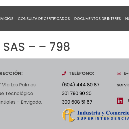
RVICIOS
CONSULTA DE CERTIFICADOS
DOCUMENTOS DE INTERÉS
N
SAS – – 798
IRECCIÓN:
TELÉFONO:
E-
 Vía Las Palmas
(604) 444 80 87
servi
ue Tecnológico
301 790 90 20
tiales – Envigado.
300 608 51 87