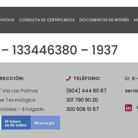
RVICIOS
CONSULTA DE CERTIFICADOS
DOCUMENTOS DE INTERÉS
N
– 133446380 – 1937
IRECCIÓN:
TELÉFONO:
E-
 Vía Las Palmas
(604) 444 80 87
servi
ue Tecnológico
301 790 90 20
tiales – Envigado.
300 608 51 87