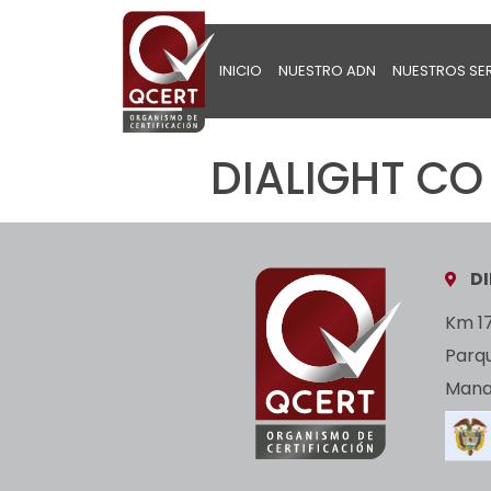
INICIO
NUESTRO ADN
NUESTROS SE
DIALIGHT CO 
D
Km 17
Parq
Manan