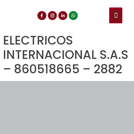
NUESTROS SERVIC
CONSULTA DE CE
DOCUMENTOS DE INT
ELECTRICOS
INTERNACIONAL S.A.S
– 860518665 – 2882