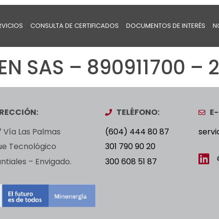
RVICIOS
CONSULTA DE CERTIFICADOS
DOCUMENTOS DE INTERÉS
N
N SAS – 890911700 – 
IRECCIÓN:
TELÉFONO:
E-
 Vía Las Palmas
(604) 444 80 87
servi
ue Tecnológico
301 790 90 20
tiales – Envigado.
300 608 51 87