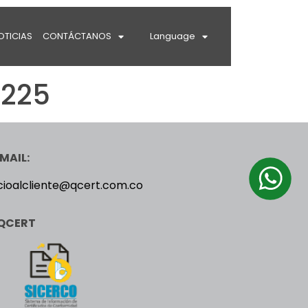
OTICIAS
CONTÁCTANOS
Language
2225
MAIL:
cioalcliente@qcert.com.co
QCERT