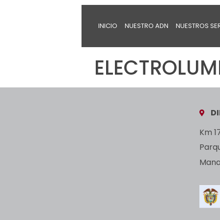
INICIO
NUESTRO ADN
NUESTROS SE
ELECTROLUME
D
Km 17
Parq
Manan