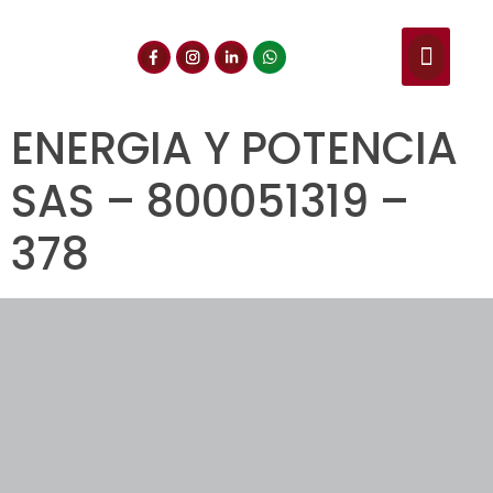
NUESTROS SERVIC
CONSULTA DE CE
DOCUMENTOS DE INT
ENERGIA Y POTENCIA
SAS – 800051319 –
378