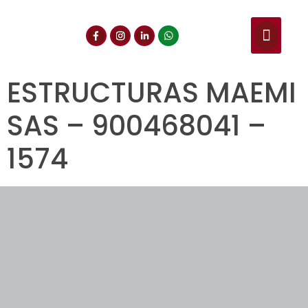
NUESTROS SERVIC
CONSULTA DE CE
DOCUMENTOS DE INT
ESTRUCTURAS MAEMI
SAS – 900468041 –
1574