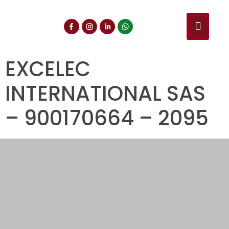
NUESTROS SERVIC
CONSULTA DE CE
DOCUMENTOS DE INT
EXCELEC
INTERNATIONAL SAS
– 900170664 – 2095