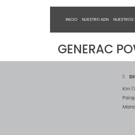
INICIO
NUESTRO ADN
NUESTROS 
GENERAC POW
D
Km 17
Parq
Manan