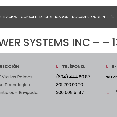
SERVICIOS
CONSULTA DE CERTIFICADOS
DOCUMENTOS DE INTERÉS
ER SYSTEMS INC – – 1
IRECCIÓN:
TELÉFONO:
E-
 Vía Las Palmas
(604) 444 80 87
servi
ue Tecnológico
301 790 90 20
tiales – Envigado.
300 608 51 87