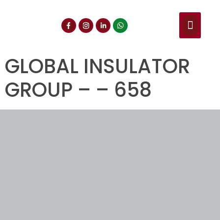
NUESTROS SERVIC
CONSULTA DE CE
DOCUMENTOS DE INT
GLOBAL INSULATOR
GROUP – – 658