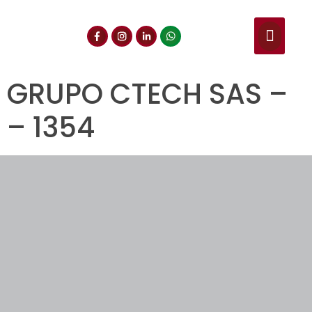
NUESTROS SERVIC
CONSULTA DE CE
DOCUMENTOS DE INT
GRUPO CTECH SAS –
– 1354