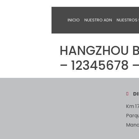
INICIO
NUESTRO ADN
NUESTROS 
HANGZHOU BR
– 12345678 –
D
Km 17
Parq
Manan