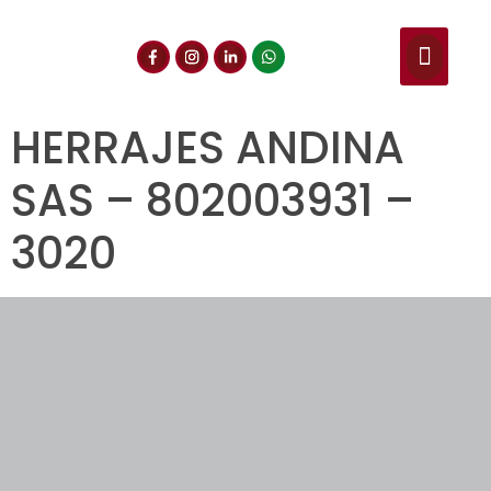
NUESTROS SERVIC
CONSULTA DE CE
DOCUMENTOS DE INT
HERRAJES ANDINA
SAS – 802003931 –
3020