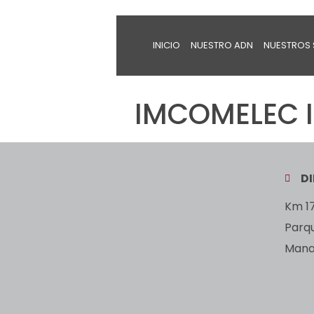
INICIO
NUESTRO ADN
NUESTROS 
IMCOMELEC I
D
Km 17
Parq
Manan