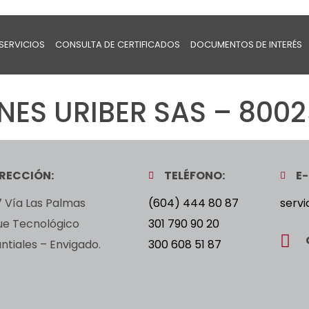
SERVICIOS
CONSULTA DE CERTIFICADOS
DOCUMENTOS DE INTERÉS
ES URIBER SAS – 8002
IRECCIÓN:
TELÉFONO:
E-
 Vía Las Palmas
(604) 444 80 87
servi
ue Tecnológico
301 790 90 20
tiales – Envigado.
300 608 51 87