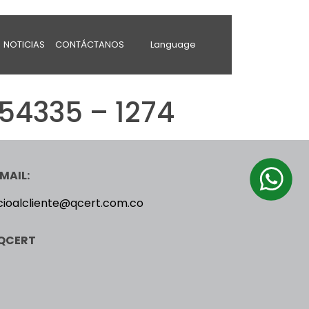
NOTICIAS
CONTÁCTANOS
Language
54335 – 1274
MAIL:
cioalcliente@qcert.com.co
QCERT