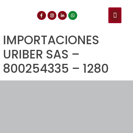
NUESTROS SERVIC
CONSULTA DE CE
DOCUMENTOS DE INT
IMPORTACIONES
URIBER SAS –
800254335 – 1280