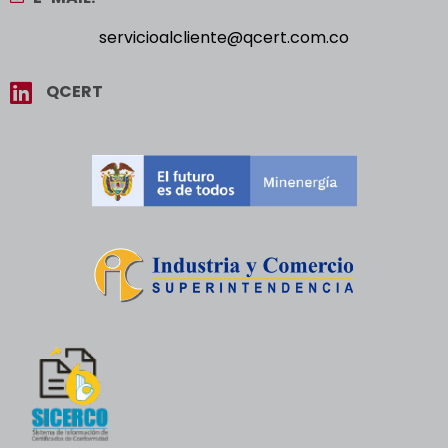
servicioalcliente@qcert.com.co
QCERT