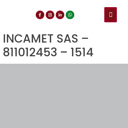
NUESTROS SERVIC
CONSULTA DE CE
DOCUMENTOS DE INT
INCAMET SAS –
811012453 – 1514