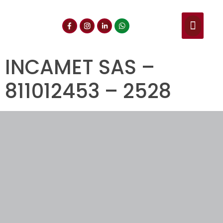
NUESTROS SERVIC
CONSULTA DE CE
DOCUMENTOS DE INT
INCAMET SAS –
811012453 – 2528