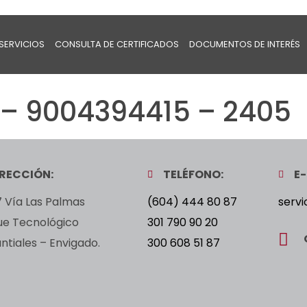
SERVICIOS
CONSULTA DE CERTIFICADOS
DOCUMENTOS DE INTERÉS
 – 9004394415 – 2405
IRECCIÓN:
TELÉFONO:
E-
 Vía Las Palmas
(604) 444 80 87
servi
ue Tecnológico
301 790 90 20
tiales – Envigado.
300 608 51 87