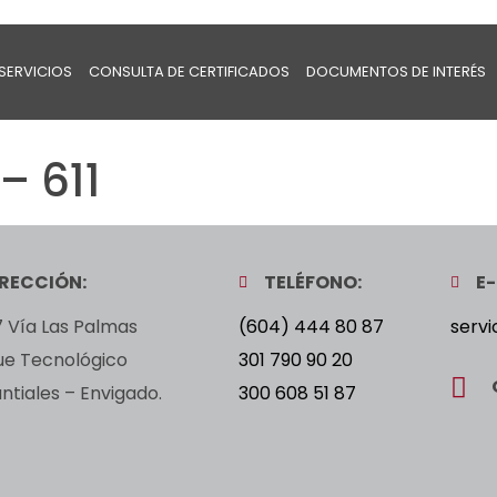
SERVICIOS
CONSULTA DE CERTIFICADOS
DOCUMENTOS DE INTERÉS
– 611
IRECCIÓN:
TELÉFONO:
E-
 Vía Las Palmas
(604) 444 80 87
servi
ue Tecnológico
301 790 90 20
tiales – Envigado.
300 608 51 87