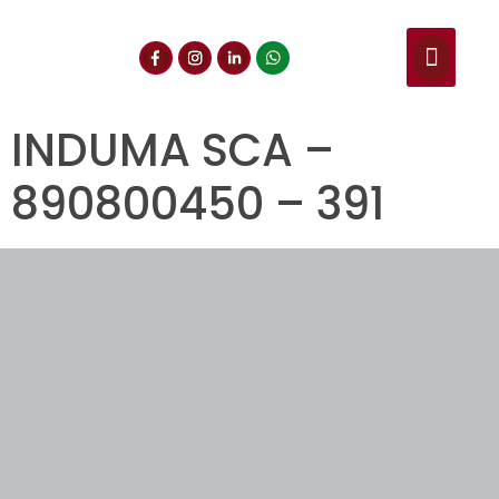
NUESTROS SERVIC
CONSULTA DE CE
DOCUMENTOS DE INT
INDUMA SCA –
890800450 – 391