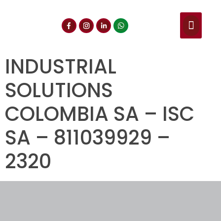
NUESTROS SERVIC
CONSULTA DE CE
DOCUMENTOS DE INT
INDUSTRIAL
SOLUTIONS
COLOMBIA SA – ISC
SA – 811039929 –
2320