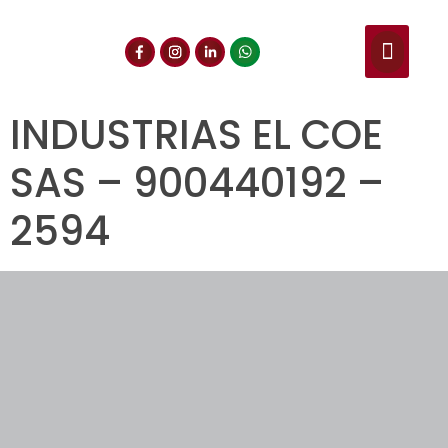
NUESTROS SERVIC
CONSULTA DE CE
DOCUMENTOS DE INT
INDUSTRIAS EL COE
SAS – 900440192 –
2594