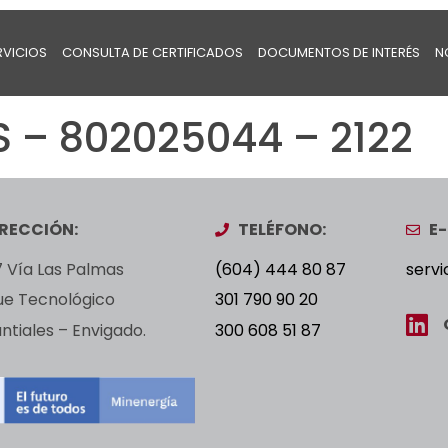
RVICIOS
CONSULTA DE CERTIFICADOS
DOCUMENTOS DE INTERÉS
N
S – 802025044 – 2122
IRECCIÓN:
TELÉFONO:
E-
 Vía Las Palmas
(604) 444 80 87
servi
ue Tecnológico
301 790 90 20
tiales – Envigado.
300 608 51 87